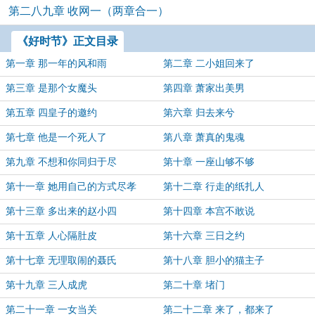
第二八九章 收网一（两章合一）
《好时节》正文目录
第一章 那一年的风和雨
第二章 二小姐回来了
第三章 是那个女魔头
第四章 萧家出美男
第五章 四皇子的邀约
第六章 归去来兮
第七章 他是一个死人了
第八章 萧真的鬼魂
第九章 不想和你同归于尽
第十章 一座山够不够
第十一章 她用自己的方式尽孝
第十二章 行走的纸扎人
第十三章 多出来的赵小四
第十四章 本宫不敢说
第十五章 人心隔肚皮
第十六章 三日之约
第十七章 无理取闹的聂氏
第十八章 胆小的猫主子
第十九章 三人成虎
第二十章 堵门
第二十一章 一女当关
第二十二章 来了，都来了