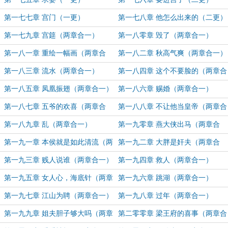
第一七七章 宫门（一更）
第一七八章 他怎么出来的（二更）
第一七九章 宫筵（两章合一）
第一八零章 毁了（两章合一）
第一八一章 重绘一幅画（两章合
第一八二章 秋高气爽（两章合一）
一）
第一八三章 流水（两章合一）
第一八四章 这个不要脸的（两章合
一）
第一八五章 凤凰振翅（两章合一）
第一八六章 赐婚（两章合一）
第一八七章 五爷的欢喜（两章合
第一八八章 不让他当皇帝（两章合
一）
一）
第一八九章 乱（两章合一）
第一九零章 燕大侠出马（两章合
一）
第一九一章 本侯就是如此清流（两
第一九二章 大胖是奸夫（两章合
章合一）
一）
第一九三章 贱人说谁（两章合一）
第一九四章 救人（两章合一）
第一九五章 女人心，海底针（两章
第一九六章 跳湖（两章合一）
合一）
第一九七章 江山为聘（两章合一）
第一九八章 过年（两章合一）
第一九九章 姐夫胆子够大吗（两章
第二零零章 梁王府的喜事（两章合