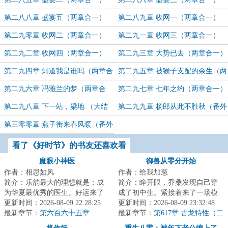
第二八八章 盛宴五（两章合一）
第二八九章 收网一（两章合一）
第二九零章 收网二（两章合一）
第二九一章 收网三（两章合一）
第二九二章 收网四（两章合一）
第二九三章 大势已去（两章合一）
第二九四章 知道我是谁吗（两章合
第二九五章 被猴子支配的余生（两
一）
章合一）
第二九六章 冯雅兰的梦（两章合
第二九七章 七年之约（两章合一）
一）
第二九八章 下一站，梁地 （大结
第二九九章 杨郎从此不胜秋（番外
局）
一）
第三零零章 燕子衔来春风暖（番外
二）
看了《好时节》的书友还喜欢看
魔眼小神医
御兽从零分开始
作者：相思如风
作者：给我加葱
简介：乐韵最大的理想就是：成
简介：睁开眼，乔桑发现自己穿
为华夏最优秀的医生。好运来了
成了初中生。紧接着来了一场模
挡不住，高考前无意间开启一个
更新时间：2026-08-09 22:28:25
拟考。毕业她怕了吗？她怕
更新时间：2026-08-09 23:32:48
系统，双眼获得...
最新章节：
第六百六十五章
了……这考的都什么...
最新章节：
第617章 古龙特性（二
合一）