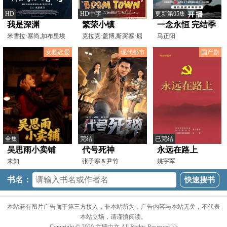
HD
HD中字
更新第05集
我是深渊
繁荣小镇
一念永恒 完结季
米雪拉·塞尚,加布里埃
克拉克·盖博,斯宾塞·屈
马正阳
尔·蒙特西,SaraCioc
塞,克劳黛·考尔白
女频恋爱
现代都市
国产剧
全集
完结
已完结
吴思雨小卖铺
代号死神
永远在路上
未知
张子寒＆尹竹
姚宇军
书名：
本站若有图片广告属于第三方接入，非本站所为，广告内容与本站无关，不代表
本站立场，请谨慎阅读。