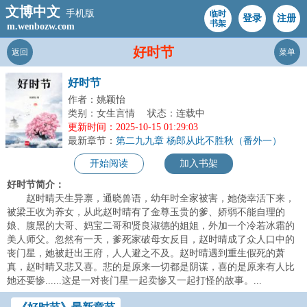
文博中文
手机版
临时
登录
注册
书架
m.wenbozw.com
好时节
返回
菜单
好时节
作者：姚颖怡
类别：女生言情
状态：连载中
更新时间：2025-10-15 01:29:03
最新章节：
第二九九章 杨郎从此不胜秋（番外一）
开始阅读
加入书架
好时节简介：
赵时晴天生异禀，通晓兽语，幼年时全家被害，她侥幸活下来，
被梁王收为养女，从此赵时晴有了金尊玉贵的爹、娇弱不能自理的
娘、腹黑的大哥、妈宝二哥和贤良淑德的姐姐，外加一个冷若冰霜的
美人师父。忽然有一天，爹死家破母女反目，赵时晴成了众人口中的
丧门星，她被赶出王府，人人避之不及。赵时晴遇到重生假死的萧
真，赵时晴又悲又喜。悲的是原来一切都是阴谋，喜的是原来有人比
她还要惨......这是一对丧门星一起卖惨又一起打怪的故事。...