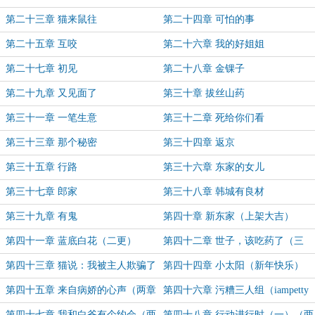
第二十三章 猫来鼠往
第二十四章 可怕的事
第二十五章 互咬
第二十六章 我的好姐姐
第二十七章 初见
第二十八章 金锞子
第二十九章 又见面了
第三十章 拔丝山药
第三十一章 一笔生意
第三十二章 死给你们看
第三十三章 那个秘密
第三十四章 返京
第三十五章 行路
第三十六章 东家的女儿
第三十七章 郎家
第三十八章 韩城有良材
第三十九章 有鬼
第四十章 新东家（上架大吉）
第四十一章 蓝底白花（二更）
第四十二章 世子，该吃药了（三
更）
第四十三章 猫说：我被主人欺骗了
第四十四章 小太阳（新年快乐）
（四更）
第四十五章 来自病娇的心声（两章
第四十六章 污糟三人组（iampetty
合一）
万赏加更）
第四十七章 我和白爷有个约会（两
第四十八章 行动进行时（一）（两