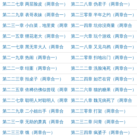
章合一）
第二二七章 两层脸皮（两章合一）
第二二八章 伪君子（两章合一）
第二二九章 表哥表妹（两章合一）
第二三零章 半年之约（两章合一）
第二三一章 小白菜，地里黄（两章
第二一四章 坑你没商量（两章合
合一）
一）
第二一五章 狸花老大（两章合一）
第二一六章 玩个游戏（两章合一）
第二一七章 黑无常大人（两章合
第二一八章 又见乌鸦（两章合一）
一）
第二一九章 热闹（两章合一）
第二二零章 扫地出门（两章合一）
第二二一章 结案（两章合一）
第二二二章 洗脸淹死（两章合一）
第二二三章 拍桌子（两章合一）
第二二四章 如芒在背（两章合一）
第二二五章 依稀仿佛似曾现（两章
第二二六章 猫的糖果（两章合一）
合一）
第二二七章 聪明人对聪明人（两章
第二二八章 魏无病死了（两章合
合一）
一）
第二二九章 二小姐出手（两章合
第二三零章 打架（两章合一）
一）
第二三一章 无助的萧真（两章合
第二三二章 问青（两章合一）
一）
第二三三章 饿（两章合一）
第二三四章 疯婆子（两章合一）