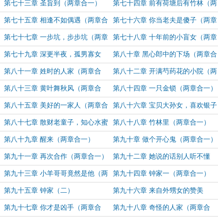
一）
第七十三章 圣旨到（两章合一）
第七十四章 前有荷塘后有竹林（两
章合一）
第七十五章 相逢不如偶遇（两章合
第七十六章 你当老夫是傻子（两章
一）
合一）
第七十七章 一步坑，步步坑（两章
第七十八章 十年前的小盲女（两章
合一）
合一）
第七十九章 深更半夜，孤男寡女
第八十章 黑心郎中的下场（两章合
（两章合一）
一）
第八十一章 姓时的人家（两章合
第八十二章 开满芍药花的小院（两
一）
章合一）
第八十三章 黄叶舞秋风（两章合
第八十四章 一只金锁（两章合一）
一）
第八十五章 美好的一家人（两章合
第八十六章 宝贝大孙女，喜欢银子
一）
不（两章合一）
第八十七章 散财老童子，知心水蜜
第八十八章 竹林里（两章合一）
桃（两章合一）
第八十九章 醒来（两章合一）
第九十章 做个开心鬼（两章合一）
第九十一章 再次合作（两章合一）
第九十二章 她说的话别人听不懂
（两章合一）
第九十三章 小羊哥哥竟然是他（两
第九十四章 钟家一（两章合一）
章合一）
第九十五章 钟家（二）
第九十六章 来自外甥女的赞美
第九十七章 你才是凶手（两章合
第九十八章 奇怪的人家（两章合