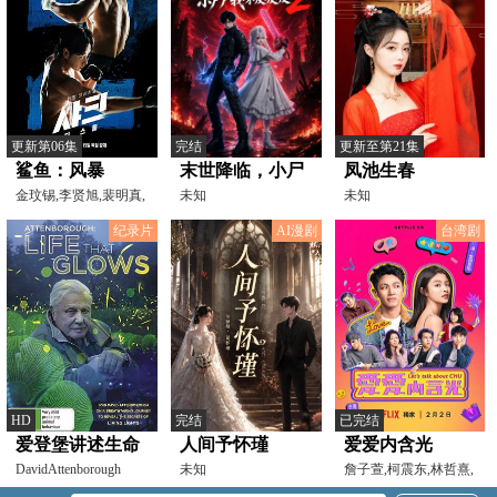
更新第06集
完结
更新至第21集
鲨鱼：风暴
末世降临，小尸
凤池生春
金玟锡,李贤旭,裴明真,
尸我呀吸吸吸2
未知
未知
李正贤,朴晋
纪录片
AI漫剧
台湾剧
HD
完结
已完结
爱登堡讲述生命
人间予怀瑾
爱爱内含光
之光
DavidAttenborough
未知
詹子萱,柯震东,林哲熹,
巫建和,夏于乔,马志