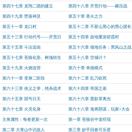
第四十七章 龙翔二团的建立
第四十八章 开荒行动——碾压战
第四十九章 堕落神灵
第五十章 香火之力
第五十一章 龙口村
第五十二章 不那么黑心的黑心团长
第五十三章 行动代号——开荒日
第五十四章 故地重游碧霞村
第五十五章 斗法逞凶
第五十六章 领地任务：黑风山之战
第五十七章 苍狼化形、树傀转生
第五十八章 空城计？
第五十九章 火烧连营
第六十章 单挑模式
第六十一章 变身二阶段
第六十二章 乱刀砍死
第六十三章 侠义之举，绝杀战术
第六十四章 帝国之基
第六十五章 国号日天
第六十六章 墨影罩离光
第六十七章 火灵化身
第六十八章 鬼将阴谋，玩家+大会
（第五卷完）
主角属性：每卷更新一次
第一章 苍狼谷中道经现
第二章 大青山中访故人
第三章 妙手回春可乐君