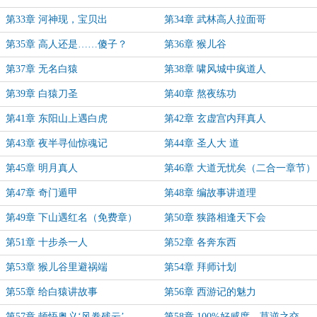
第33章 河神现，宝贝出
第34章 武林高人拉面哥
第35章 高人还是……傻子？
第36章 猴儿谷
第37章 无名白猿
第38章 啸风城中疯道人
第39章 白猿刀圣
第40章 熬夜练功
第41章 东阳山上遇白虎
第42章 玄虚宫内拜真人
第43章 夜半寻仙惊魂记
第44章 圣人大 道
第45章 明月真人
第46章 大道无忧矣（二合一章节）
第47章 奇门遁甲
第48章 编故事讲道理
第49章 下山遇红名（免费章）
第50章 狭路相逢天下会
第51章 十步杀一人
第52章 各奔东西
第53章 猴儿谷里避祸端
第54章 拜师计划
第55章 给白猿讲故事
第56章 西游记的魅力
第57章 顿悟奥义‘风卷残云’
第58章 100%好感度，莫逆之交