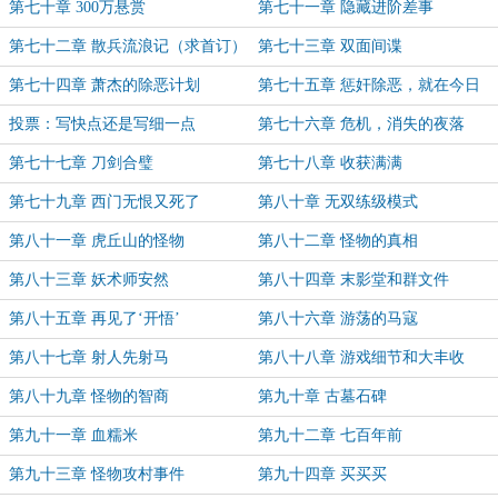
第七十章 300万悬赏
第七十一章 隐藏进阶差事
第七十二章 散兵流浪记（求首订）
第七十三章 双面间谍
第七十四章 萧杰的除恶计划
第七十五章 惩奸除恶，就在今日
（为白银盟主行侠仗义懒羊羊加更）
投票：写快点还是写细一点
第七十六章 危机，消失的夜落
第七十七章 刀剑合璧
第七十八章 收获满满
第七十九章 西门无恨又死了
第八十章 无双练级模式
第八十一章 虎丘山的怪物
第八十二章 怪物的真相
第八十三章 妖术师安然
第八十四章 末影堂和群文件
第八十五章 再见了‘开悟’
第八十六章 游荡的马寇
第八十七章 射人先射马
第八十八章 游戏细节和大丰收
第八十九章 怪物的智商
第九十章 古墓石碑
第九十一章 血糯米
第九十二章 七百年前
第九十三章 怪物攻村事件
第九十四章 买买买