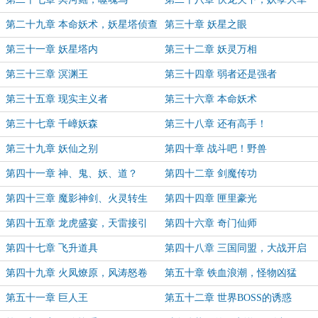
第二十九章 本命妖术，妖星塔侦查
第三十章 妖星之眼
任务
第三十一章 妖星塔内
第三十二章 妖灵万相
第三十三章 溟渊王
第三十四章 弱者还是强者
第三十五章 现实主义者
第三十六章 本命妖术
第三十七章 千嶂妖森
第三十八章 还有高手！
第三十九章 妖仙之别
第四十章 战斗吧！野兽
第四十一章 神、鬼、妖、道？
第四十二章 剑魔传功
第四十三章 魔影神剑、火灵转生
第四十四章 匣里豪光
第四十五章 龙虎盛宴，天雷接引
第四十六章 奇门仙师
第四十七章 飞升道具
第四十八章 三国同盟，大战开启
第四十九章 火凤燎原，风涛怒卷
第五十章 铁血浪潮，怪物凶猛
第五十一章 巨人王
第五十二章 世界BOSS的诱惑