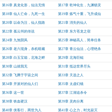
第16章 真龙化形，仙法无情
第17章 乾坤化生，九渊锁灵
第18章 仙人亡命，九死一生
第19章 炼气十重，飞升成仙
第20章 以命为注，仙人指路
第21章 消失的仙人
第22章 孤云州的传说
第23章 东方苍龙之宿
第24章 九煞阴风
第25章 神秘高人，简单任务
第26章 老六现身，杀机暗藏
第27章 青云仙法，心理绝杀
第28章 白玉宝箱，北海之畔
第29章 北海巨鲲
第30章 山就我无
第31章 抵达世界尽头
第32章 飞腾于宇宙之间
第33章 天选之人
第34章 开派对的仙人们
第35章 太虚幻镜
第36章 这一世
第37章 江湖追杀令
第38章 铁血硬汉
第39章 灵肉分离
第40章 侠客行，两世为人
第41章 心之力，时光寂灭