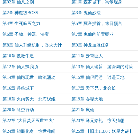
第92章 仙凡之别
第1章 森罗城下，冥帝现身
第2章 神魔级BOSS
第3章 鬼仙妙法
第4章 生死寂灭之力
第5章 冥帝授首，末日预言
第6章 圣物、神器、法宝
第7章 鬼仙的前置职业
第8章 仙人升级机制，香火大计
第9章 神龙血脉任务
第10章 嗷嗷牛逼
第11章 云霄巨人
第12章 仙人扶我顶
第13章 仙人谕旨，游管局的对策
第14章 仙踪现世，暗流涌动
第15章 仙侣同游，逍遥天地
第16章 兵临城下
第17章 天下兄，龙会长
第18章 火雨焚天，北海观鲲
第19章 吞噬天地
第20章 除虫行动
第21章 疯仙
第22章 ‘大日焚天灭世神火’
第23章 马元赔礼，惊天猜想
第24章 鲲鹏化身，惊世秘闻
第25章 【旧土1.3.0：妖星之谜】