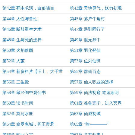
第42章 死中求活，白狼哺血
第43章 天地灵气，妖力初现
第44章 人性与兽性
第45章 落户牛角村
第46章 断肢重生之术
第47章 遇到同行了
第48章 生与死的选择
第49章 混元鼎中
第50章 火焰麒麟
第51章 羽化登仙
第52章 人茧
第53章 位列仙班
第54章 新资料片【旧土：大千世
第55章 群仙百态
界】
第56章 三生殿
第57章 仙人职业的选择
第58章 藏经阁中观仙书
第59章 仙法初窥 道途渐明
第60章 读书时间
第61章 准备完毕，进入冥界
第62章 冥河水匪
第63章 仙威初试
第64章 森罗鬼城，阎王帝君
第65章 “唉————”
第66章 轮回之灾
第67章 竟有此事！