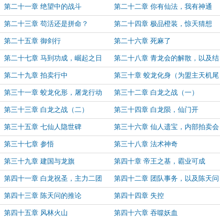
第二十一章 绝望中的战斗
第二十二章 你有仙法，我有神通
第二十三章 苟活还是拼命？
第二十四章 极品橙装，惊天猜想
第二十五章 御剑行
第二十六章 死麻了
第二十七章 马到功成，崛起之日
第二十八章 青龙会的解散，以及结
算时间
第二十九章 拍卖行中
第三十章 蛟龙化身（为盟主天机尾
巴喵加更）
第三十一章 蛟龙化形，屠龙行动
第三十二章 白龙之战（一）
第三十三章 白龙之战（二）
第三十四章 白龙陨，仙门开
第三十五章 七仙人隐世碑
第三十六章 仙人遗宝，内部拍卖会
第三十七章 参悟
第三十八章 法术神奇
第三十九章 建国与龙旗
第四十章 帝王之基，霸业可成
第四十一章 白龙祝圣，主力二团
第四十二章 团队事务，以及陈天问
的疑问
第四十三章 陈天问的推论
第四十四章 失控
第四十五章 风林火山
第四十六章 吞噬妖血