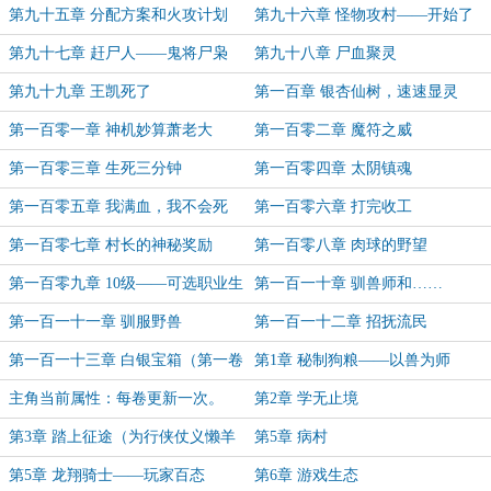
第九十五章 分配方案和火攻计划
第九十六章 怪物攻村——开始了
第九十七章 赶尸人——鬼将尸枭
第九十八章 尸血聚灵
第九十九章 王凯死了
第一百章 银杏仙树，速速显灵
第一百零一章 神机妙算萧老大
第一百零二章 魔符之威
第一百零三章 生死三分钟
第一百零四章 太阴镇魂
第一百零五章 我满血，我不会死
第一百零六章 打完收工
第一百零七章 村长的神秘奖励
第一百零八章 肉球的野望
第一百零九章 10级——可选职业生
第一百一十章 驯兽师和……
成中
第一百一十一章 驯服野兽
第一百一十二章 招抚流民
第一百一十三章 白银宝箱（第一卷
第1章 秘制狗粮——以兽为师
完）
主角当前属性：每卷更新一次。
第2章 学无止境
第3章 踏上征途（为行侠仗义懒羊
第5章 病村
羊加更）
第5章 龙翔骑士——玩家百态
第6章 游戏生态