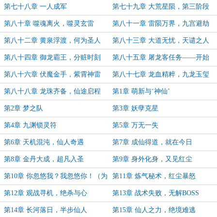
第七十八章 一人成军
第七十九章 大荒星陨，第三阶段
第八十章 噬魂离火，噬灵玄雷
第八十一章 雷陨万界，九宫避劫
第八十二章 黄泉浮渡，何为圣人
第八十三章 大道无忧，天谴之人
第八十四章 御龙霸王，分赃时刻
第八十五章 屠龙客任务——开始
第八十六章 伏魔金手，紫霄神雷
第八十七章 龙血精粹，九龙玉玺
第八十八章 龙珠齐备，仙途启程
第1章 萌新与‘神仙’
第2章 梦之队
第3章 妖孽克星
第4章 九渊锁灵符
第5章 万无一失
第6章 天机混沌，仙人奇遇
第7章 成仙得道，就在今日
第8章 金丹大成，超凡入圣
第9章 身外化身，又见红尘
第10章 你忽悠我？我忽悠你！（为
第11章 炼气秘术，红尘暴怒
盟主行侠仗义懒羊羊加更）
第12章 观战寻机，绝杀与心
第13章 战术失败，无解BOSS
第14章 长河落日，半步仙人
第15章 仙人之力，绝境难逃