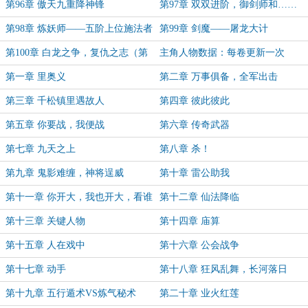
第96章 傲天九重降神锋
第97章 双双进阶，御剑师和……
第98章 炼妖师——五阶上位施法者
第99章 剑魔——屠龙大计
第100章 白龙之争，复仇之志（第
主角人物数据：每卷更新一次
三卷完）
第一章 里奥义
第二章 万事俱备，全军出击
第三章 千松镇里遇故人
第四章 彼此彼此
第五章 你要战，我便战
第六章 传奇武器
第七章 九天之上
第八章 杀！
第九章 鬼影难缠，神将逞威
第十章 雷公助我
第十一章 你开大，我也开大，看谁
第十二章 仙法降临
更大
第十三章 关键人物
第十四章 庙算
第十五章 人在戏中
第十六章 公会战争
第十七章 动手
第十八章 狂风乱舞，长河落日
第十九章 五行遁术VS炼气秘术
第二十章 业火红莲