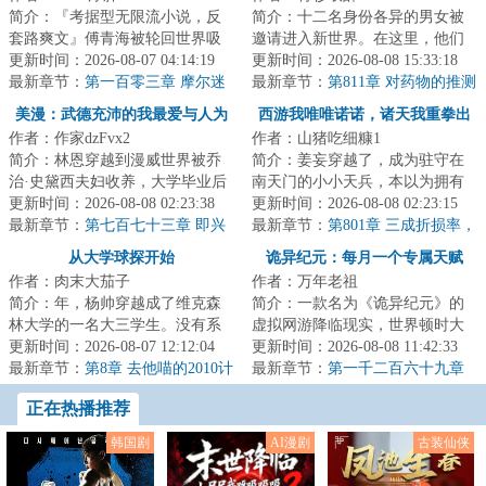
简介：『考据型无限流小说，反
简介：十二名身份各异的男女被
套路爽文』傅青海被轮回世界吸
邀请进入新世界。在这里，他们
入了，当他目睹了异形大战食死
更新时间：2026-08-07 04:14:19
不仅要通过议案投票来决定自己
更新时间：2026-08-08 15:33:18
徒、绝地武士大...
最新章节：
第一百零三章 摩尔迷
的生活方式，还...
最新章节：
第811章 对药物的推测
踪
美漫：武德充沛的我最爱与人为
西游我唯唯诺诺，诸天我重拳出
作者：作家dzFvx2
作者：山猪吃细糠1
善
击
简介：林恩穿越到漫威世界被乔
简介：姜妄穿越了，成为驻守在
治·史黛西夫妇收养，大学毕业后
南天门的小小天兵，本以为拥有
成为纽约FBI一员，还以为自己这
更新时间：2026-08-08 02:23:38
造化玉碟碎片已经是最大的金手
更新时间：2026-08-08 02:23:15
辈子没有金...
最新章节：
第七百七十三章 即兴
指...直到某天...
最新章节：
第801章 三成折损率，
演奏！
的确惨烈！
从大学球探开始
诡异纪元：每月一个专属天赋
作者：肉末大茄子
作者：万年老祖
简介：年，杨帅穿越成了维克森
简介：一款名为《诡异纪元》的
林大学的一名大三学生。没有系
虚拟网游降临现实，世界顿时大
统，没有天赋，他唯一比其他人
更新时间：2026-08-07 12:12:04
乱，各地沦陷为诡异地区。每个
更新时间：2026-08-08 11:42:33
多知道的，是未...
最新章节：
第8章 去他喵的2010计
人扮演不同的身...
最新章节：
第一千二百六十九章
划！（加更求月票！）
主动出击
正在热播推荐
韩国剧
AI漫剧
古装仙侠