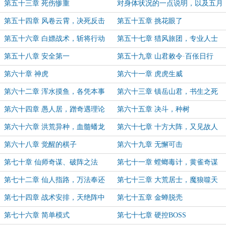
第五十三章 死伤惨重
对身体状况的一点说明，以及五月
1日恢复更新
第五十四章 风卷云霄，决死反击
第五十五章 挑花眼了
第五十六章 白嫖战术，斩将行动
第五十七章 猎风旅团，专业人士
第五十八章 安全第一
第五十九章 山君敕令·百伥日行
第六十章 神虎
第六十一章 虎虎生威
第六十二章 浑水摸鱼，各凭本事
第六十三章 镇岳山君，书生之死
第六十四章 愚人居，蹭奇遇理论
第六十五章 决斗，种树
第六十六章 洪荒异种，血髓蟠龙
第六十七章 十方大阵，又见故人
第六十八章 觉醒的棋子
第六十九章 无懈可击
第七十章 仙师奇谋、破阵之法
第七十一章 螳螂毒计，黄雀奇谋
第七十二章 仙人指路，万法奉还
第七十三章 大荒居士，魔狼噬天
第七十四章 战术安排，天绝阵中
第七十五章 金蝉脱壳
第七十六章 简单模式
第七十七章 硬控BOSS