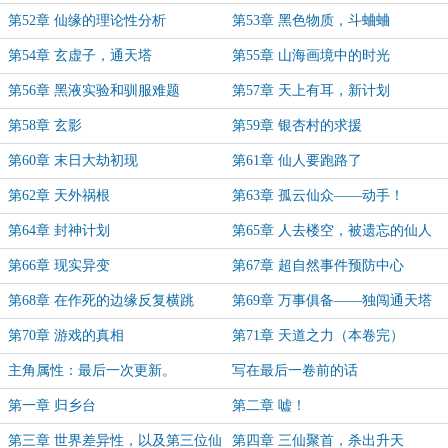
第52章 仙缘的理论性分析
第53章 黑色物质，斗蛐蛐
第54章 玄虚子，通天塔
第55章 山海画境中的时光
第56章 黑液实验和驯服难题
第57章 天上有耳，新计划
第58章 玄影
第59章 银杏村的求援
第60章 末日大劫初现
第61章 仙人要跑路了
第62章 天外祸根
第63章 孤云仙众——动手！
第64章 封神计划
第65章 人去楼空，被遗忘的仙人
第66章 现实异变
第67章 超自然事件预防中心
第68章 在作死的边缘反复横跳
第69章 万事俱备——独闯通天塔
第70章 游戏的真相
第71章 天道之力（本卷完）
主角属性：最后一次更新。
写在最后一卷前的话
第一章 归乡台
第二章 嘘！
第三章 世界差异性，以及第三位仙
第四章 三仙聚首，杀出升天