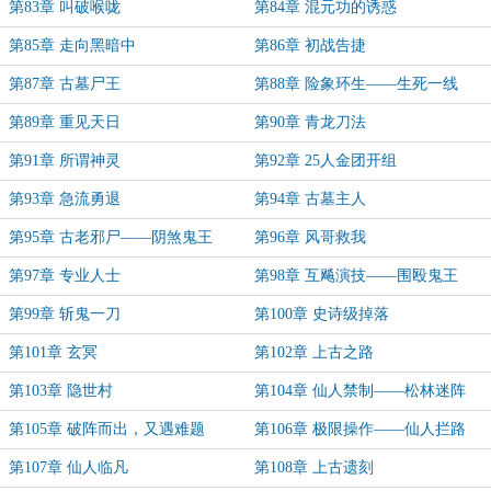
第83章 叫破喉咙
第84章 混元功的诱惑
第85章 走向黑暗中
第86章 初战告捷
第87章 古墓尸王
第88章 险象环生——生死一线
第89章 重见天日
第90章 青龙刀法
第91章 所谓神灵
第92章 25人金团开组
第93章 急流勇退
第94章 古墓主人
第95章 古老邪尸——阴煞鬼王
第96章 风哥救我
第97章 专业人士
第98章 互飚演技——围殴鬼王
第99章 斩鬼一刀
第100章 史诗级掉落
第101章 玄冥
第102章 上古之路
第103章 隐世村
第104章 仙人禁制——松林迷阵
第105章 破阵而出，又遇难题
第106章 极限操作——仙人拦路
第107章 仙人临凡
第108章 上古遗刻