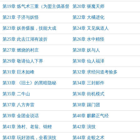
场
第19章 炼气术三重（为盟主僞基督
第20章 驱魔天师
a加更）
第21章 子济与妖怪
第22章 大橘进化
第23章 妖兽慑服，技能大成
第24章 又见疯道人
第25章 此去江湖有波折
第26章 水中精怪
第27章 燃烧的村庄
第28章 妖与人
第29章 敬请仙人下界
第30章 仙人福泽
第31章 巨木如峰
第32章 求经问道考验多
第33章 《旧土》的黑暗隐秘
第34章 三封邮件
第35章 二牛山
第36章 街机模式
第37章 八方奔雷
第38章 踢门团
第39章 金团金说话
第40章 麒麟正气经
第41章 渔村、老翁、锦鲤
第42章 演技
第43章 玩好游戏，全看演技
第44章 走蛟之术