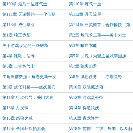
第109章 最后一位炼气士
第110章 炼气一重
第111章 天谴誓约——化仙葫
第112章 漫天流星
第113章 成仙毕业
第114章 三英聚首，合作愉快（第
二卷完）
第1章 狼王赤影
第2章 炼气术二重——黄巾力士
关于游戏设定的一些解释
第3章 嗜血本能
第4章 猞猁，法阵
第5章 回魂（为盟主圣域南国加
更）
第6章 上古炼气士
第7章 隗离山君
主角当前数据：每卷更新一次
第8章 夙愿任务——赤荆荒野
第9章 虎伥引路——虎妖巢穴
第10章 双隐藏选项
第11章 行动代号：关门大狗
第12章 游戏盘外招
第13章 月灵珠
第14章 得道狼妖
第15章 怒狼之威
第16章 青龙降世
第17章 全团狂欢拍卖会
第18章 前排、二线、外围、以及解