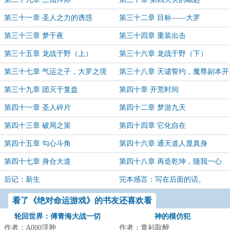
第三十一章 圣人之力的诱惑
第三十二章 目标——大罗
第三十三章 梦于夜
第三十四章 重装出击
第三十五章 龙战于野（上）
第三十六章 龙战于野（下）
第三十七章 气运之子，大罗之境
第三十八章 天谴誓约，魔尊副本开
组
第三十九章 团灭于复盘
第四十章 开荒时间
第四十一章 圣人碎片
第四十二章 梦游九天
第四十三章 破局之策
第四十四章 它化自在
第四十五章 勾心斗角
第四十六章 通天道人显真身
第四十七章 身合大道
第四十八章 再造乾坤，随我一心
（大结局）
后记：新生
完本感言：写在后面的话。
看了《绝对命运游戏》的书友还喜欢看
轮回世界：傅青海大战一切
神的模仿犯
作者：A000浮肿
作者：青衫取醉