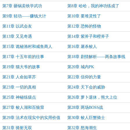
第7章 砸锅卖铁学武功
第8章 哈哈，我的神功练成了
第9章 轻功——赚钱大计
第10章 要堆灵性了
第11章 以武会友
第12章 恐怖的怪物
第13章 又见奇遇
第14章 紫斧子和橙斧子
第15章 诡秘渔村和咸鱼商人
第16章 屠杀鲛人
第17章 十五年前的往事
第18章 剧情解析——两条故事线
第19章 猫大爷的故事
第20章 城内PK
第21章 人命如草芥
第22章 信仰的力量
第23章 一切的真相
第24章 天下会的威胁
第25章 神秘练级点
第26章 萝卜退休，熊大上位
第27章 鲛人湖和百狼窟
第28章 两场BOSS战
第29章 法术在现实中的实用价值
第30章 鲛人巨蟹骑士
第31章 骑射无双
第32章 怒海潮生