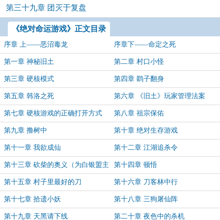
第三十九章 团灭于复盘
《绝对命运游戏》正文目录
序章 上——恶沼毒龙
序章下——命定之死
第一章 神秘旧土
第二章 村口小怪
第三章 硬核模式
第四章 鹞子翻身
第五章 韩洛之死
第六章 《旧土》玩家管理法案
第七章 硬核游戏的正确打开方式
第八章 祖宗保佑
第九章 撸树中
第十章 绝对生存游戏
第十一章 我欲成仙
第十二章 江湖追杀令
第十三章 砍柴的奥义（为白银盟主
第十四章 顿悟
行侠仗义懒羊羊加更）
第十五章 村子里最好的刀
第十六章 刀客林中行
第十七章 拾遗小妖
第十八章 三狗屠仙阵
第十九章 天黑请下线
第二十章 夜色中的杀机