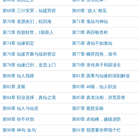
第68章 三计安冥，仙援冥府
第69章 ‘故人’相见
第70章 老朋友们，轮回海
第71章 鬼仙与神仙
第72章 投胎转世，1级新人
第73章 再回银杏村
第74章 仙缘初定
第75章 请仙不如激仙
第76章 仙援齐聚与战前密议
第77章 幽冥四煞，借书
第78章 仙缘已到，送货上门
第79章 亲传弟子和跟读生
第80章 仙人指路
第81章 因果与仙缘的深刻解读
第82章 灵枢
第83章 40级，仙人职业
第84章 职业选择，真仙之境
第85章 真龙法相，洪荒异兽
第86章 仙人与仙灵
第87章 观想实验
第88章 你不对劲
第89章 赤焰峰，越级进阶
第90章 神鸟‘金乌’
第91章 我需要你帮我个忙