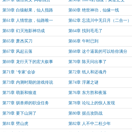
第59章 白猿献果，仙人指路
第60章 绝世神功，仙缘一线
第61章 人情世故，仙路唯一
第62章 忘流川中无日月（二合一）
第63章 幻灭泡影神功成
第64章 找到毛毛了
第65章 萧杰买刀
第66章 午时已到
第67章 风起云落
第68章 这个逼装的可以给你满分
第69章 龙行天下的宏大叙事
第70章 陈天问出事了
第71章 ‘专家’会诊
第72章 纸人和还魂丹
第73章 内测时期的游戏传说
第74章 浮屠之谜
第75章 萌新和狼道
第76章 东方胜和夜落
第77章 驯兽师的职业任务
第78章 论坛上的惊人发现
第79章 要下山洞了
第80章 据点攻防战
第81章 劈山虎
第82章 人不中二枉少年