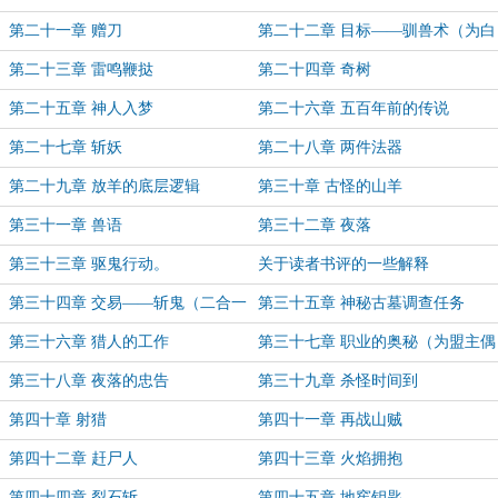
第二十一章 赠刀
第二十二章 目标——驯兽术（为白
银盟主行侠仗义懒羊羊加更）
第二十三章 雷鸣鞭挞
第二十四章 奇树
第二十五章 神人入梦
第二十六章 五百年前的传说
第二十七章 斩妖
第二十八章 两件法器
第二十九章 放羊的底层逻辑
第三十章 古怪的山羊
第三十一章 兽语
第三十二章 夜落
第三十三章 驱鬼行动。
关于读者书评的一些解释
第三十四章 交易——斩鬼（二合一
第三十五章 神秘古墓调查任务
章节）
第三十六章 猎人的工作
第三十七章 职业的奥秘（为盟主偶
遇海角中加更）
第三十八章 夜落的忠告
第三十九章 杀怪时间到
第四十章 射猎
第四十一章 再战山贼
第四十二章 赶尸人
第四十三章 火焰拥抱
第四十四章 裂石斩
第四十五章 地窖钥匙