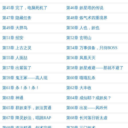
第45章 完了，电脑死机了
第46章 妖星塔的传说
第47章 隐藏任务
第48章 炼气术四重境界
第49章 大胖鸟
第50章 人也，妖也
第51章 招安
第52章 玄明山
第53章 上古之灵
第54章 万事俱备，只待BOSS
第55章 人面喆
第56章 凤凰天灭
第57章 出紫装了
第58章 妖星难避——那就不避了
第59章 鬼王冢——高人现
第60章 嘎嘎乱杀
第61章 杀！杀！杀！
第62章 大丰收
第63章 神通
第64章 成仙耶？成妖矣？
第65章 群妖束手，妖法贯通
第66章 出发——风吟州
第67章 降灵妙法，唱跳RAP
第68章 长河落日斩太虚
第69章 道法精通，剑术宗师
第70章 三门妖术