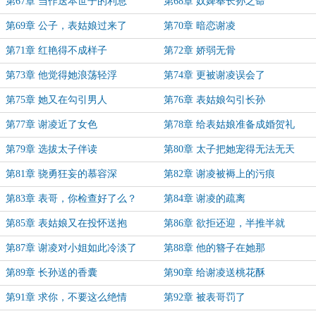
第67章 当作送本世子的利息
第68章 奴婢奉长孙之命
第69章 公子，表姑娘过来了
第70章 暗恋谢凌
第71章 红艳得不成样子
第72章 娇弱无骨
第73章 他觉得她浪荡轻浮
第74章 更被谢凌误会了
第75章 她又在勾引男人
第76章 表姑娘勾引长孙
第77章 谢凌近了女色
第78章 给表姑娘准备成婚贺礼
第79章 选拔太子伴读
第80章 太子把她宠得无法无天
第81章 骁勇狂妄的慕容深
第82章 谢凌被褥上的污痕
第83章 表哥，你检查好了么？
第84章 谢凌的疏离
第85章 表姑娘又在投怀送抱
第86章 欲拒还迎，半推半就
第87章 谢凌对小姐如此冷淡了
第88章 他的簪子在她那
第89章 长孙送的香囊
第90章 给谢凌送桃花酥
第91章 求你，不要这么绝情
第92章 被表哥罚了