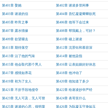
第401章 娶她
第402章 谢凌多管闲事
第403章 谢凌的信
第404章 吾忆凝凝卿卿欲死
第405章 昨宵之事
第406章 他等下会过来
第407章 露水情缘
第408章 帮我戴上，可好？
第409章 欲望褪去
第410章 碰上谢凌
第411章 期待落空
第412章 沈景钰和慕容深
第413章 沾了他的气味
第414章 被他染指
第415章 他会取代那个男人
第416章 让表姑娘好好休息
第417章 感情如养花
第418章 他冲动了
第419章 初为了女人
第420章 他知道了多少
第421章 不折手段地侵夺
第422章 给谢凌抄华严经
第423章 无人可及，无人可替
第424章 表哥笑什么
第425章 谢凌的心思，很明显
第426章 为阮凝玉守身如玉