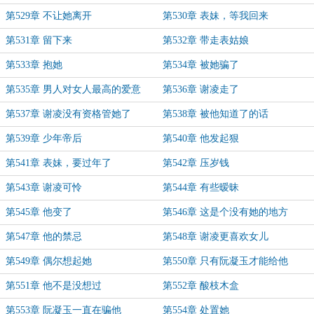
第529章 不让她离开
第530章 表妹，等我回来
第531章 留下来
第532章 带走表姑娘
第533章 抱她
第534章 被她骗了
第535章 男人对女人最高的爱意
第536章 谢凌走了
第537章 谢凌没有资格管她了
第538章 被他知道了的话
第539章 少年帝后
第540章 他发起狠
第541章 表妹，要过年了
第542章 压岁钱
第543章 谢凌可怜
第544章 有些暧昧
第545章 他变了
第546章 这是个没有她的地方
第547章 他的禁忌
第548章 谢凌更喜欢女儿
第549章 偶尔想起她
第550章 只有阮凝玉才能给他
第551章 他不是没想过
第552章 酸枝木盒
第553章 阮凝玉一直在骗他
第554章 处置她