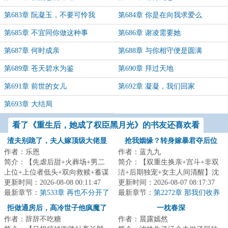
第683章 阮凝玉，不要可怜我
第684章 你是在向我求爱么
第685章 不宜同你做这种事
第686章 谢凌需要她
第687章 何时成亲
第688章 与你相守便是圆满
第689章 苍天碧水为鉴
第690章 拜过天地
第691章 前世的女儿
第692章 凝凝，我们回家
第693章 大结局
看了《重生后，她成了权臣黑月光》的书友还喜欢看
渣夫别跪了，夫人嫁顶级大佬显
抢我姻缘？转身嫁暴君夺后位
作者：乐恩
作者：蓝九九
怀啦
简介：【先虐后甜+火葬场+男二
简介：【双重生换亲+宫斗+非双
上位+上位者低头+双向救赎+蓄谋
洁+后期独宠+女主人间清醒】沈
已久+SC】温颂是出了名的乖巧温
更新时间：2026-08-08 00:11:47
知念和嫡姐沈南乔一起重生了。
更新时间：2026-08-07 08:17:37
顺。二十岁生...
最新章节：
第533章 再也不分开了
前世，她被父亲...
最新章节：
第2272章 那我们收养
一个孩子吧（227万必读票加）
拒做通房后，高冷世子他疯魔了
一枕春深
作者：辞辞不吃糖
作者：晨露嫣然