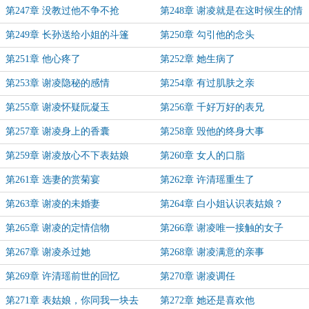
第247章 没教过他不争不抢
第248章 谢凌就是在这时候生的情
第249章 长孙送给小姐的斗篷
第250章 勾引他的念头
第251章 他心疼了
第252章 她生病了
第253章 谢凌隐秘的感情
第254章 有过肌肤之亲
第255章 谢凌怀疑阮凝玉
第256章 千好万好的表兄
第257章 谢凌身上的香囊
第258章 毁他的终身大事
第259章 谢凌放心不下表姑娘
第260章 女人的口脂
第261章 选妻的赏菊宴
第262章 许清瑶重生了
第263章 谢凌的未婚妻
第264章 白小姐认识表姑娘？
第265章 谢凌的定情信物
第266章 谢凌唯一接触的女子
第267章 谢凌杀过她
第268章 谢凌满意的亲事
第269章 许清瑶前世的回忆
第270章 谢凌调任
第271章 表姑娘，你同我一块去
第272章 她还是喜欢他