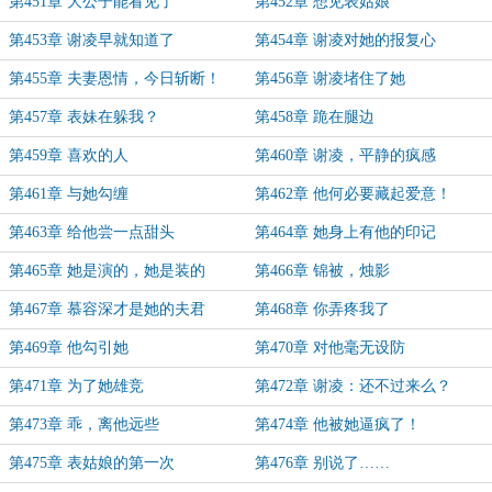
第451章 大公子能看见了
第452章 想见表姑娘
第453章 谢凌早就知道了
第454章 谢凌对她的报复心
第455章 夫妻恩情，今日斩断！
第456章 谢凌堵住了她
第457章 表妹在躲我？
第458章 跪在腿边
第459章 喜欢的人
第460章 谢凌，平静的疯感
第461章 与她勾缠
第462章 他何必要藏起爱意！
第463章 给他尝一点甜头
第464章 她身上有他的印记
第465章 她是演的，她是装的
第466章 锦被，烛影
第467章 慕容深才是她的夫君
第468章 你弄疼我了
第469章 他勾引她
第470章 对他毫无设防
第471章 为了她雄竞
第472章 谢凌：还不过来么？
第473章 乖，离他远些
第474章 他被她逼疯了！
第475章 表姑娘的第一次
第476章 别说了……