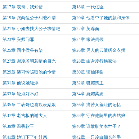
应么？
第17章 表哥，我知错
第18章 一代佞臣
第19章 跟两位公子纠缠不清
第20章 他看中了她的颜和身体
第21章 小姐去找大公子求情吧
第22章 芙蓉面
第23章 兴师问罪
第24章 家法伺候
第25章 同小侯爷有染
第26章 男人的云缎绣金衣摆
第27章 谢凌若明若暗的目光
第28章 由谢凌行施家法
第29章 装可怜骗取他的怜惜
第30章 谪仙降临
第31章 他说她轻浮
第32章 狐媚惑主
第33章 轻点好不好
第34章 妩媚柔媚
第35章 二表哥也喜欢表姑娘
第36章 痛苦又羞耻的记忆
第37章 老古板的谢大人
第38章 守在他院里的表姑娘
第39章 温香软玉
第40章 谁敢耻笑本世子？
第41章 她订下了娃娃亲
第42章 一只冷白细长的手