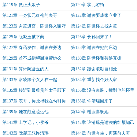
第119章 做正头娘子
第120章 状元游街
第121章 一身状元红袍的表哥
第122章 谢凌要成家立业了
第123章 谢凌进宫，陈世楼入谢府
第124章 陈世楼去找谢凌
第125章 阮凝玉被下药
第126章 长孙回来了！
第127章 春药发作，谢凌在旁边
第128章 谢凌在她的床边
第129章 难不成指望谢凌帮她么
第130章 陈世楼和芸娘互撕
第131章 算计阮凝玉的人
第132章 跟谢凌独自相处
第133章 谢凌跟个女人在一起
第134章 重新找个好人家
第135章 接近到最尊贵的太子殿下
第136章 没有束胸，撞到他的怀里
第137章 表哥，你觉得我在勾引你
第138章 许清瑶回来了
吗
第139章 她在刻意疏远他
第140章 谢凌喜欢她
第141章 上学记，小侯爷
第142章 许清瑶是谢凌的红颜知己
第143章 阮凝玉怼许清瑶
第144章 前世今生，再遇前夫哥