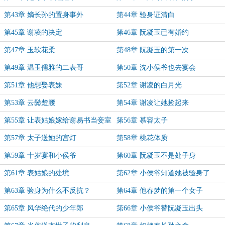
第43章 嫡长孙的置身事外
第44章 验身证清白
第45章 谢凌的决定
第46章 阮凝玉已有婚约
第47章 玉软花柔
第48章 阮凝玉的第一次
第49章 温玉儒雅的二表哥
第50章 沈小侯爷也去宴会
第51章 他想娶表妹
第52章 谢凌的白月光
第53章 云鬓楚腰
第54章 谢凌让她捡起来
第55章 让表姑娘嫁给谢易书当妾室
第56章 慕容太子
第57章 太子送她的宫灯
第58章 桃花体质
第59章 十岁宴和小侯爷
第60章 阮凝玉不是处子身
第61章 表姑娘的处境
第62章 小侯爷知道她被验身了
第63章 验身为什么不反抗？
第64章 他春梦的第一个女子
第65章 风华绝代的少年郎
第66章 小侯爷替阮凝玉出头