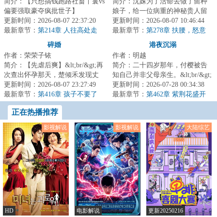
简介：【只想搞钱跑路社畜丫鬟vs
简介：沈姝为了活命去做了留种
偏要强取豪夺疯批世子】
娘子，给一位病重的神秘贵人留
&lt;br/&gt;&lt;br/&gt;穿成永宁侯
更新时间：2026-08-07 22:37:20
下血脉。数年后，她带着软萌萌
更新时间：2026-08-07 10:46:44
府丫鬟的第一天...
最新章节：
第214章 人往高处走
的小女儿重返京...
最新章节：
第278章 扶腰，怒意
碎婚
港夜沉溺
作者：荣荣子铱
作者：明越
简介：【先虐后爽】&lt;br/&gt;再
简介：二十四岁那年，付樱被告
次查出怀孕那天，楚倾禾发现丈
知自己并非父母亲生。&lt;br/&gt;
夫和自己资助的贫困生有了个新
更新时间：2026-08-07 23:27:49
亲生家庭远在千里之外，被接回
更新时间：2026-07-28 00:34:38
家。&lt;br/...
最新章节：
第416章 孩子不要了
之后，她见...
最新章节：
第462章 紫荆花盛开
（完）
正在热播推荐
影视解说
影视解说
大陆综艺
HD
电影解说
更新20250216