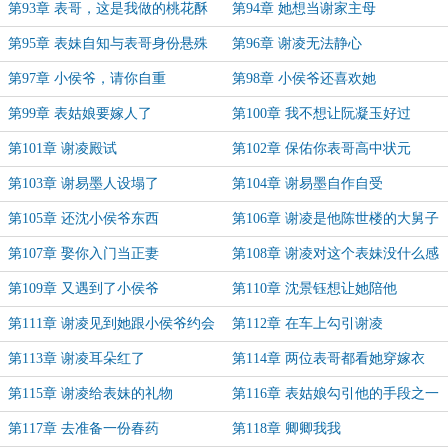
第93章 表哥，这是我做的桃花酥
第94章 她想当谢家主母
第95章 表妹自知与表哥身份悬殊
第96章 谢凌无法静心
第97章 小侯爷，请你自重
第98章 小侯爷还喜欢她
第99章 表姑娘要嫁人了
第100章 我不想让阮凝玉好过
第101章 谢凌殿试
第102章 保佑你表哥高中状元
第103章 谢易墨人设塌了
第104章 谢易墨自作自受
第105章 还沈小侯爷东西
第106章 谢凌是他陈世楼的大舅子
第107章 娶你入门当正妻
第108章 谢凌对这个表妹没什么感
情
第109章 又遇到了小侯爷
第110章 沈景钰想让她陪他
第111章 谢凌见到她跟小侯爷约会
第112章 在车上勾引谢凌
第113章 谢凌耳朵红了
第114章 两位表哥都看她穿嫁衣
第115章 谢凌给表妹的礼物
第116章 表姑娘勾引他的手段之一
第117章 去准备一份春药
第118章 卿卿我我