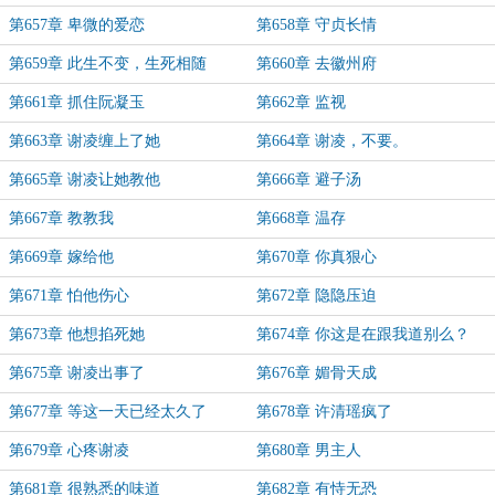
汤
第657章 卑微的爱恋
第658章 守贞长情
第659章 此生不变，生死相随
第660章 去徽州府
第661章 抓住阮凝玉
第662章 监视
第663章 谢凌缠上了她
第664章 谢凌，不要。
第665章 谢凌让她教他
第666章 避子汤
第667章 教教我
第668章 温存
第669章 嫁给他
第670章 你真狠心
第671章 怕他伤心
第672章 隐隐压迫
第673章 他想掐死她
第674章 你这是在跟我道别么？
第675章 谢凌出事了
第676章 媚骨天成
第677章 等这一天已经太久了
第678章 许清瑶疯了
第679章 心疼谢凌
第680章 男主人
第681章 很熟悉的味道
第682章 有恃无恐