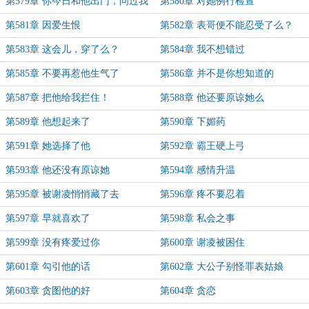
第579章 你今日和他出门，问过我
第580章 对她例行检查
了吗？
第581章 因爱生恨
第582章 表哥便不能忍受了么？
第583章 这会儿，穿了么？
第584章 我不想错过
第585章 不要再惹他生气了
第586章 并不是你想知道的
第587章 把他给我拦住！
第588章 他还要原谅她么
第589章 他想起来了
第590章 下媚药
第591章 她选择了他
第592章 霸王硬上弓
第593章 他还没有原谅她
第594章 感情升温
第595章 被谢凌悄悄藏了去
第596章 疼不要忍着
第597章 早就喜欢了
第598章 私会之事
第599章 没有疼爱过你
第600章 谢凌被困住
第601章 勾引他的话
第602章 大公子别怪罪表姑娘
第603章 贪图他的好
第604章 贪恋