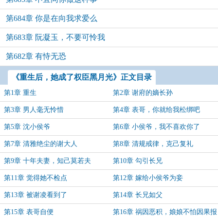
第684章 你是在向我求爱么
第683章 阮凝玉，不要可怜我
第682章 有恃无恐
《重生后，她成了权臣黑月光》正文目录
第1章 重生
第2章 谢府的嫡长孙
第3章 男人毫无怜惜
第4章 表哥，你就给我松绑吧
第5章 沈小侯爷
第6章 小侯爷，我不喜欢你了
第7章 清雅绝尘的谢大人
第8章 清规戒律，克己复礼
第9章 十年夫妻，知己莫若夫
第10章 勾引长兄
第11章 觉得她不检点
第12章 嫁给小侯爷为妾
第13章 被谢凌看到了
第14章 长兄如父
第15章 表哥自便
第16章 祸因恶积，娘娘不怕因果报