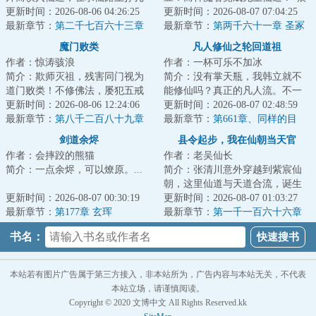
前行。仙路难于登天，面对重重
更新时间：2026-08-06 04:26:25
虎道君”赢商，靠着一块偶得的神
更新时间：2026-08-07 07:04:25
险阻，他的求道...
最新章节：
第二千七百六十三章
秘的仙门社稷...
最新章节：
第两千六十一章 圣冢
紫蝎魔君
魔门败类
凡人修仙之轮回道祖
作者：惊涛骇浪
作者：一杯可乐不加冰
简介：欺师灭祖，残害同门视为
简介：没有掌天瓶，我韩立就不
道门败类！不修佛法，屡犯五戒
能修仙吗？真正的凡人流。不一
视为佛门败类！身为魔门血炼宗
更新时间：2026-08-06 12:24:06
样的剧情等着挖掘。本书又名：
更新时间：2026-08-07 02:48:59
弟子林皓明，得...
最新章节：
第八千二百八十九章
《凡人前传》《...
最新章节：
第661章、同样的目
龙珠果
标！相差的一天！（四更，求订
剑道余烬
县令起步，我在仙朝当天官
阅！）
作者：会摔跤的熊猫
作者：老吴仙长
简介：一点余烬，可以燎原。...
简介：张清川意外穿越到紫宸仙
朝，这里仙道与天道合流，诞生
更新时间：2026-08-07 00:30:19
仙朝天官，执天道权柄、代天道
更新时间：2026-08-07 01:03:27
最新章节：
第177章 玄珲
牧羊，为仙道共...
最新章节：
第一千一百六十六章
诛魔仙傀显威！
书名：
本站若有图片广告属于第三方接入，非本站所为，广告内容与本站无关，不代表
本站立场，请谨慎阅读。
Copyright © 2020 文博中文 All Rights Reserved.kk