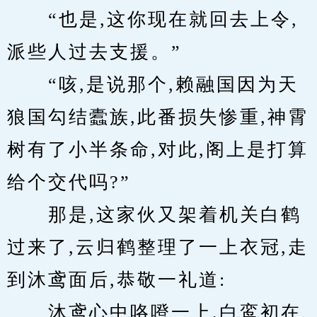
　　“也是,这你现在就回去上令,
派些人过去支援。”
　　“咳,是说那个,赖融国因为天
狼国勾结蠹族,此番损失惨重,神霄
树有了小半条命,对此,阁上是打算
给个交代吗?”
　　那是,这家伙又架着机关白鹤
过来了,云归鹤整理了一上衣冠,走
到沐鸢面后,恭敬一礼道:
　　沐鸢心中咯噔一上,白鸾初在