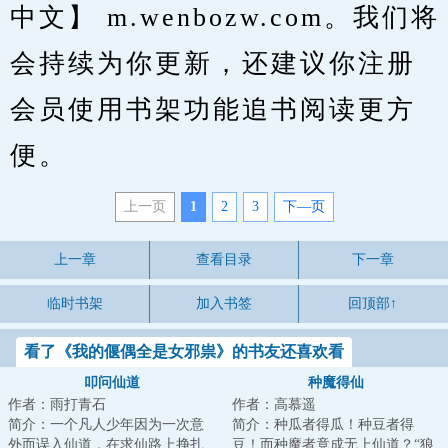
中文】 m.wenbozw.com。我们将
会持续为你更新，还建议你注册
会员使用书架功能追书阅读更方
便。
上一页
1
2
3
下—页
上一章
查看目录
下一章
临时书架
加入书签
回顶部↑
看了《我的偃偶全是女邪祟》的书友还喜欢看
叩问仙道
种魔得仙
作者：雨打青石
作者：高慕遥
简介：一个凡人少年因为一次意
简介：种瓜者得瓜！种豆者得
外而误入仙道，在求仙路上挣扎
豆！而种魔者竟成无上仙道？“狼