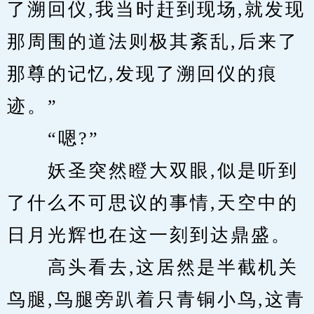
了溯回仪,我当时赶到现场,就发现
那周围的道法则极其紊乱,后来了
那尊的记忆,发现了溯回仪的痕
迹。”
　　“嗯?”
　　妖圣突然瞪大双眼,似是听到
了什么不可思议的事情,天空中的
日月光辉也在这一刻到达鼎盛。
　　高头看去,这居然是半截机关
鸟腿,鸟腿旁趴着只青铜小鸟,这青