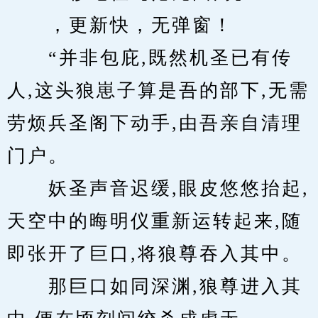
　　，更新快，无弹窗！
　　“并非包庇,既然机圣已有传
人,这头狼崽子算是吾的部下,无需
劳烦兵圣阁下动手,由吾亲自清理
门户。
　　妖圣声音迟缓,眼皮悠悠抬起,
天空中的晦明仪重新运转起来,随
即张开了巨口,将狼尊吞入其中。
　　那巨口如同深渊,狼尊进入其