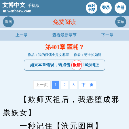
文博中文
手机版
临时
登录
注册
书架
m.wenbozw.com
免费阅读
返回
菜单
上一章
查看最新章节
下一章
第401章 噩耗？
作品：我的偃偶全是女邪祟
作者：芝士如如鸭
如果本章错误，请点击
报错
10秒纠正
上一页
1
2
3
下—页
　　【欺师灭祖后，我恶堕成邪
祟妖女】 
　　一秒记住【沧元图网】