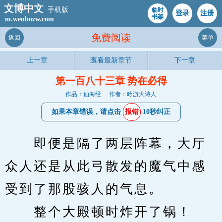
文博中文
手机版
临时
登录
注册
书架
m.wenbozw.com
免费阅读
返回
菜单
上一章
查看最新章节
下一章
第一百八十三章 势在必得
作品：仙海经
作者：吟游大诗人
如果本章错误，请点击
报错
10秒纠正
　　即便是隔了两层阵幕，大厅
众人还是从此弓散发的魔气中感
受到了那股骇人的气息。
　　整个大殿顿时炸开了锅！