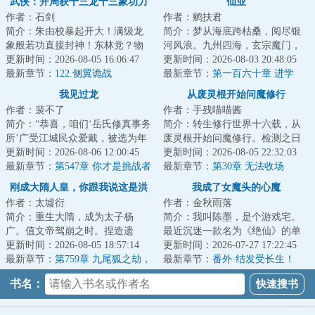
武侠：开局获十三龙十三象功力
仙业
作者：石剑
作者：鹓扶君
简介：朱由校暴起开大！满级龙
简介：梦从海底跨枯桑，阅尽银
象般若功直接封神！东林党？物
河风浪。九州四海，玄宗魔门，
理超度！魏忠贤？连窝端！八旗
更新时间：2026-08-05 16:06:47
天人外道，净土僧伽。炼炁，授
更新时间：2026-08-03 20:48:05
入关？追着打到...
最新章节：
122.侧翼诡战
箓，服饵，占验...
最新章节：
第一百六十章 进学
我见过龙
从废灵根开始问魔修行
作者：裴不了
作者：手残喵喵酱
简介：“恭喜，咱们‘岳氏修真事务
简介：转生修行世界十六载，从
所’广受江城民众爱戴，被选为年
废灵根开始问魔修行。检测之日
度最佳修真机构。岳大师能不能
更新时间：2026-08-06 12:00:45
灵根落于五等，今生难以突破练
更新时间：2026-08-05 22:32:03
给大家分...
最新章节：
第547章 你才是挑战者
气中期，仙门不...
最新章节：
第30章 无法收场
【求月票！】
刚成大隋人皇，你跟我说这是洪
我成了女魔头的心魔
作者：太墟衍
作者：金秋雨落
荒
简介：重生大隋，成为太子杨
简介：我叫陈墨，是个游戏宅。
广。值文帝驾崩之时。捏造遗
最近沉迷一款名为《绝仙》的单
诏，灵前登基，成为二世隋皇。
更新时间：2026-08-05 18:57:14
机游戏，并且开挂虐了最终
更新时间：2026-07-27 17:22:45
只是杨广发现这个大...
最新章节：
第759章 九尾狐之劫，
BOSS【玉贵妃】上百...
最新章节：
番外·结发受长生！
大隋府卫军出动，上古九州再
书名：
现！