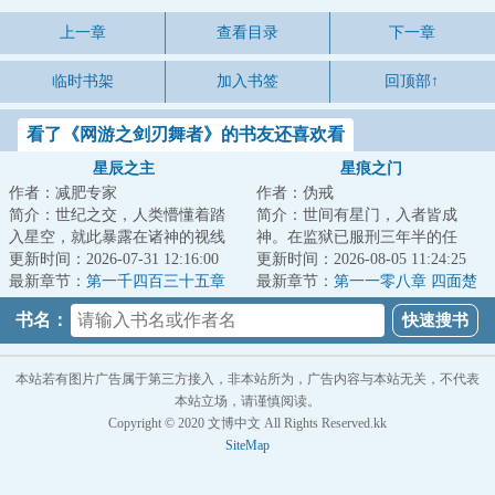
上一章
查看目录
下一章
临时书架
加入书签
回顶部↑
看了《网游之剑刃舞者》的书友还喜欢看
星辰之主
星痕之门
作者：减肥专家
作者：伪戒
简介：世纪之交，人类懵懂着踏
简介：世间有星门，入者皆成
入星空，就此暴露在诸神的视线
神。在监狱已服刑三年半的任
之下。少年罗南背负着祖父的罪
更新时间：2026-07-31 12:16:00
也，突然被一位神秘人接见。对
更新时间：2026-08-05 11:24:25
孽，走出实验室...
最新章节：
第一千四百三十五章
方说：“如果你愿意...
最新章节：
第一一零八章 四面楚
四连星（下）
歌，谁都别想好
书名：
本站若有图片广告属于第三方接入，非本站所为，广告内容与本站无关，不代表
本站立场，请谨慎阅读。
Copyright © 2020 文博中文 All Rights Reserved.kk
SiteMap