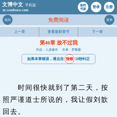
文博中文
手机版
临时
登录
注册
书架
m.wenbozw.com
免费阅读
返回
菜单
上一章
查看最新章节
下一章
第46章 放不过我
作品：人皮嫁衣
作者：罗樵森
如果本章错误，请点击
报错
10秒纠正
　　时间很快就到了第二天，按
照严谨道士所说的，我让假刘歆
回去。